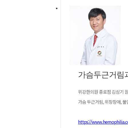
갑자기 심장이 크게 뛰는 느
적으로 “큰일이 난 것 아닌
점이다. 낮에는 멀쩡하다가도
으로 여러 증상이 한꺼번에 
거림 뒤에 자율신경의 균형 
자율신경은 의식으로 조절하지 
부교감신경의 협업으로 유지된
리듬을 만든다. 이 균형이 무
보거나 “마음만” 바라보는 방
가슴두근거림과 
두근거림이 공황장애로 굳어지
위강한의원 종로점 김삼기 
는데 특별한 이상이 없다는 말
은 자극에도 “또 올 것 같다
가슴 두근거림, 위장장애, 
이어진다면 자율신경실조증 쪽
https://www.hemophilia.c
위강한의원 수원점 서정욱 원