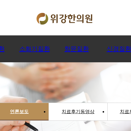
환
소화기질환
항문질환
신경질
언론보도
치료후기동영상
치료후