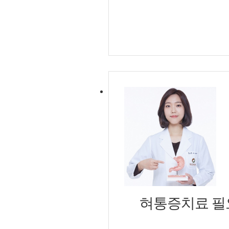
음식물이 내려가는 속도가 둔해
느낌이 생긴다. 이 답답함은
긴장한다. 결국 두근거림과 
만성소화불량이 이어지면 식사
하며, 조금만 먹어도 꽉 찬
만, 일정 기간이 지나도 비
한의학에서는 위장 운동이 둔
상태로 이해하며, 음식물이 
위를 눌렀을 때 불쾌감이 강해
소화 불량이 수개월 이상 이
렵다. 결국 “가슴이 불안해서
반짝 나타났다 사라지는 형태
치료의 중심은 위장과 대장의 
이러한 위장 장애는 크게 두
차며, 명치의 압박감도 내려간
뚜렷한 이상이 보이지 않는 
은 개인의 상태에 맞춰 구성하
불편을 호소해도 기질적인 이
위장 기능의 회복이 자율신경
경우가 생긴다. 증상은 분명
약침요법은 신체 긴장을 풀어
이런 상황에서 한의학에서는 
혀통증치료 필
사람이 많다. 약침은 한약 
연관을 가진다. 음식이 위장
은 호흡이 막힌 사람에서 고려
물이 소장으로 제때 넘어가지 
해지면 심박도 쉽게 튄다. 
감 같은 불편이 반복될 수 있