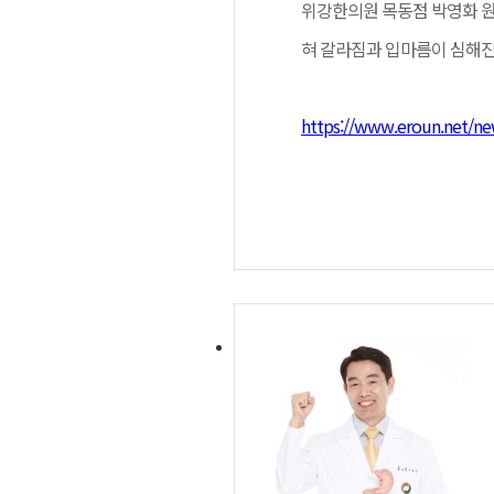
다.
위강한의원 목동점 박영화 원
혀 갈라짐과 입마름이 심해진
위강한의원 인천점 김덕수 원
경혈자극요법은 침과 전기 자
적을 함께 살펴야 한다”고 말
을 만들어 낸다. 경혈자극요
반복되면 배가 쉽게 더부룩해지
따뜻한 열을 전달하는 방식이
https://www.eroun.net/ne
시 위장 활동이 둔해지는 악순
며, 아로마테라피를 함께 적
담적이 의심되는 경우의 불편
서정욱 원장은 “두근거림이
가도, 시간이 지나면 입냄새가
운동을 돕는 치료와 신체 긴장
이유를 특정하기 어려운 피로
이는 위장 운동성을 높이는 
다.
하로 넘기기 쉽다. 가슴두근
균형 이상을 의심해볼 필요가
로, 이 기능이 흔들릴 경우 
다만 만성소화불량은 한 가지
출처 : 이로운넷(
https://ww
나타나는 경우에는 소염 작용
에도 그에 맞는 방향으로 처방
자율신경 중 교감신경은 활동
라질 수 있다.
반대 방향으로 작용하지만, 
트레스, 수면 부족과 같은 생
약침요법은 한약 성분이 포함
는 과정에서 위장 운동 저하