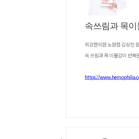
균형이 흐트러진 자율신경은 
냄새, 후비루, 목 이물감이
만히 있어도 느껴지는 심박 변
을 원활하게 하고, 이를 통해
불면 증상이 함께 이어지기도
간이 지날수록 불편 범위가 
속쓰림과 목이
치료 과정에서 생활 관리 역
정하게 가져가고, 한 번에 과
위강한의원 노원점 김상진 
자율신경 이상은 소화기 증상
함께 고려해야 한다. 긴장 상
화 과정 전반에 영향을 받게
필요해진다. 위장 불편을 가
속 쓰림과 목 이물감이 반복
복되는 경우도 여기에 해당한
심화되는 양상으로 이어질 수
김덕수 원장은 “검사에서 뚜
https://www.hemophilia.c
상태에 맞춰 진행할 수 있다
위강한의원 종로점의 김삼기 
경우가 있다. 그러나 증상이
원장은 “자율신경은 심장과 
므로 적극적으로 숨겨진 원인
인해 소화 장애가 나타나며 
혀가 따갑고 화끈거리는 감각
하기는 어렵다. 혀는 음식 
에 통증이 나타나고 입안의 
게 된다.
출처 : 헤모필리아(
http://www
위장 움직임이 둔해지면 음식
느낌이 생길 수 있으며, 명
서 처리되지 못한 노폐물이 
을 이해하는 하나의 중요한 
이러한 증상은 특정 시점에 