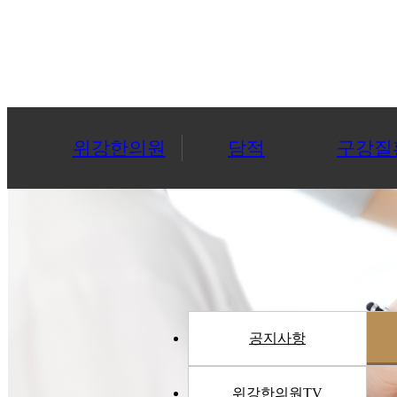
위강한의원
담적
구강질
공지사항
위강한의원TV