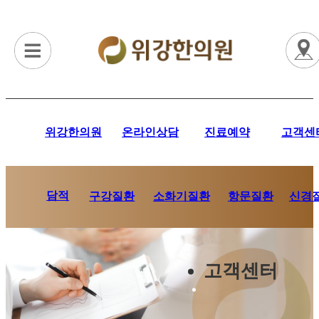
위강한의원
온라인상담
진료예약
고객센
담적
항문질환
신경
구강질환
소화기질환
고객센터