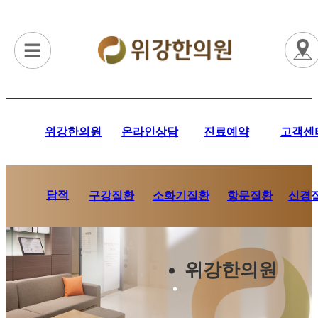
위강한의원
온라인상담
진료예약
고객센
담적
항문질환
신경
구강질환
소화기질환
위강한의원