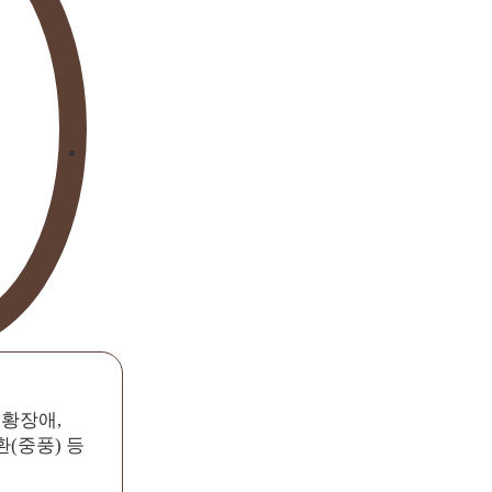
공황장애,
(중풍) 등