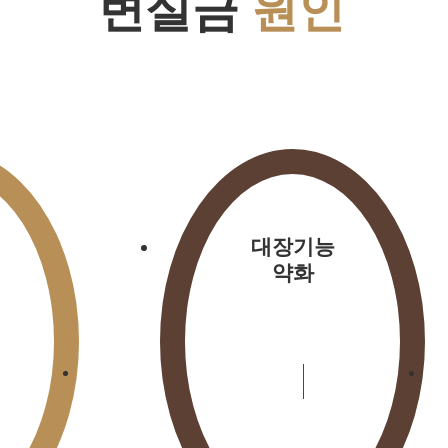
변실금
원인
대장기능
약화