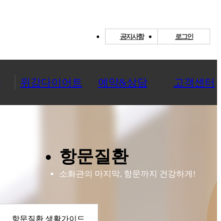
공지사항
로그인
환
위강다이어트
예약&상담
고객센터
항문질환
소화관의 마지막, 항문까지 건강하게!
항문질환 생활가이드