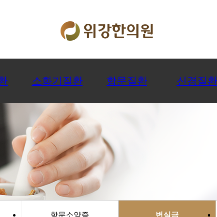
환
소화기질환
항문질환
신경질
항문소양증
변실금