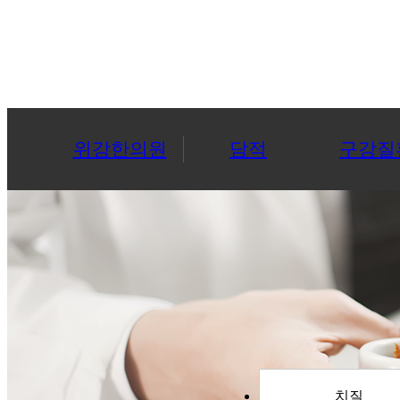
위강한의원
담적
구강질
치질