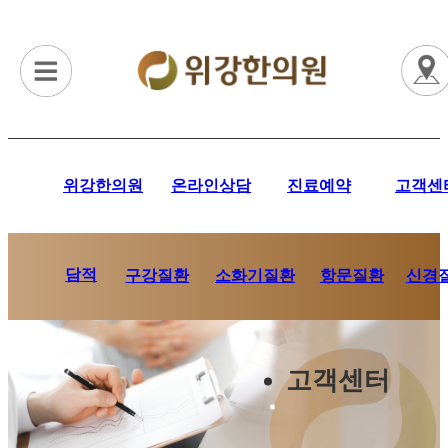
위강한의원
온라인상담
진료예약
고객센
담적
항문질환
신경
구강질환
소화기질환
고객센터