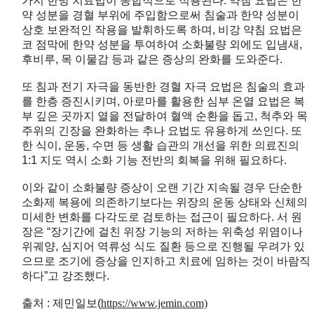
가지 한방 치료법이 종합적으로 적용된다. 약침 요법은 한
약 성분을 경혈 부위에 주입함으로써 침술과 한약 성분이
상호 보완적인 작용을 발휘하도록 하며, 비강 약침 요법은
코 점막에 한약 성분을 투여하여 소화불량 외에도 입냄새,
후비루, 목 이물감 등과 같은 증상의 완화를 도와준다.
또 침과 전기 자극을 동반한 경혈 자극 요법은 침술의 효과
를 한층 증진시키며, 아로마를 활용한 심부 온열 요법은 복
부 깊은 곳까지 열을 전달하여 혈액 순환을 돕고, 척추와 목
주위의 긴장을 완화하는 추나 요법도 유용하게 쓰인다. 또
한 식이, 운동, 수면 등 생활 습관의 개선을 위한 의료진의
1:1 지도 역시 소화 기능 전반의 회복을 위해 필요하다.
이와 같이 소화불량 증상이 오랜 기간 지속될 경우 단순한
소화제 복용에 의존하기보다는 위장의 운동 상태와 신체의
미세한 변화를 다각도로 검토하는 접근이 필요하다. 서 원
장은 “장기간에 걸친 위장 기능의 저하는 위축성 위염이나
위궤양, 심지어 역류성 식도 질환 등으로 진행될 우려가 있
으므로 조기에 증상을 인지하고 치료에 임하는 것이 바람직
하다”고 강조했다.
출처 : 제민일보(
https://www.jemin.com)