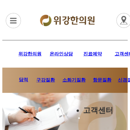
위강한의원
온라인상담
진료예약
고객센
담적
항문질환
신경
구강질환
소화기질환
고객센터