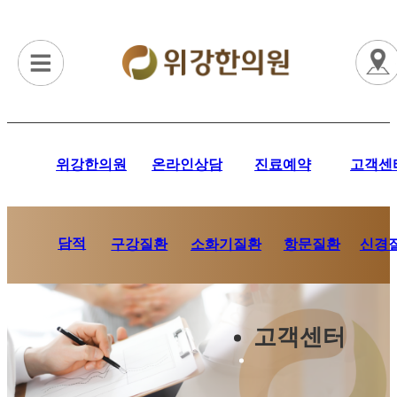
위강한의원
온라인상담
진료예약
고객센
담적
항문질환
신경
구강질환
소화기질환
고객센터