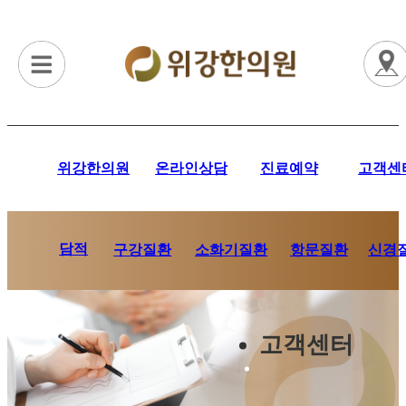
위강한의원
온라인상담
진료예약
고객센
담적
항문질환
신경
구강질환
소화기질환
고객센터