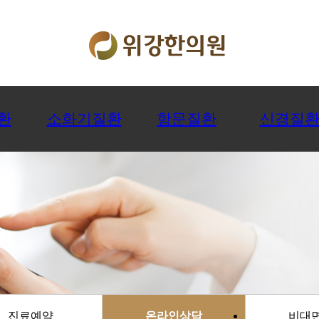
환
소화기질환
항문질환
신경질
진료예약
온라인상담
비대