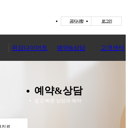
공지사항
로그인
환
위강다이어트
예약&상담
고객센터
예약&상담
쉽고 빠른 상담과 예약
면진료