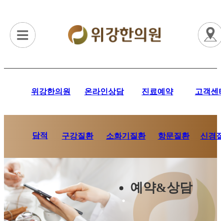
위강한의원
온라인상담
진료예약
고객센
담적
항문질환
신경
구강질환
소화기질환
예약&상담