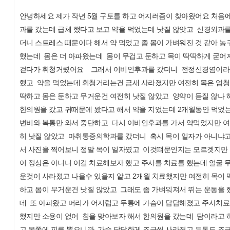
안녕하세요 제가 작년 5월 구토를 하고 어지러즘이 찾아왔어요 처음에
과를 갔는데 급체 했다고 보고 약을 먹었는데 낫질 않앗고 신경외과를
더니 스트레스 때문이다 해서 약 먹었고 좀 몸이 가벼워진 것 같아 농
했는데 몸은 더 아파왔는데 몸이 무겁고 둔하고 목이 딱딱하게 굳어
걷다가 휘청거렸어요 그래서 이비인후과를 갔더니 전정신경염이
했고 약을 먹었는데 휘청거리는건 금새 사라졌지만 여전히 목은 엄청
딱하고 몸은 둔하고 무거운건 여전히 낫질 않았고 양약이 듣질 않나 
한의원을 갔고 귀때문에 왔다고 해서 약을 지었는데 2개월동안 먹었
변비와 복통만 와서 중단하고 다시 이비인후과를 가서 약먹었지만 
히 낫질 않았고 마취통증의학과를 갔더니 혹시 목이 일자가 아니냐고
서 사진을 찍어보니 정말 목이 일자였고 이것떄문인지는 모르겟지만
이 정상은 아니니 이걸 치료해보자 했고 주사를 치료를 했는데 얼굴 
운것이 사라졌고 나을수 있을지 알고 2개월 치료했지만 여전히 목이 
하고 몸이 무거운건 낫질 않았고 그래도 좀 가벼워져서 뛰는 운동을 
데 또 아파왔고 머리가 어지럽고 두통에 가슴이 답답해졌고 주사치
했지만 소용이 없어 침을 맞아보자 해서 한의원을 갔는데 담이라고 
고 목쪽에 피를 뽑으니까 가슴 답답한게 조금씩 사라졌고 두통도 조