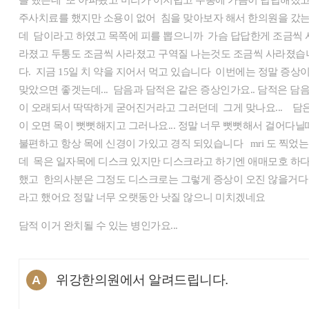
을 했는데 또 아파왔고 머리가 어지럽고 두통에 가슴이 답답해졌
주사치료를 했지만 소용이 없어 침을 맞아보자 해서 한의원을 갔
데 담이라고 하였고 목쪽에 피를 뽑으니까 가슴 답답한게 조금씩 
라졌고 두통도 조금씩 사라졌고 구역질 나는것도 조금씩 사라졌습
다. 지금 15일 치 약을 지어서 먹고 있습니다 이번에는 정말 증상
맞았으면 좋겟는데... 담음과 담적은 같은 증상인가요.. 담적은 담
이 오래되서 딱딱하게 굳어진거라고 그러던데 그게 맞나요... 담
이 오면 목이 뻣뻣해지고 그러나요... 정말 너무 뻣뻣해서 걸어다닐
불편하고 항상 목에 신경이 가있고 경직 되있습니다 mri 도 찍었는
데 목은 일자목에 디스크 있지만 디스크라고 하기엔 애매모호 하
했고 한의사분은 그정도 디스크로는 그렇게 증상이 오진 않을거다
라고 했어요 정말 너무 오랫동안 낫질 않으니 미치겠네요
담적 이거 완치될 수 있는 병인가요...
위강한의원에서 알려드립니다.
A