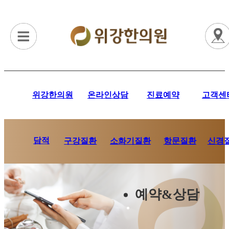
위강한의원
온라인상담
진료예약
고객센
담적
항문질환
신경
구강질환
소화기질환
예약&상담