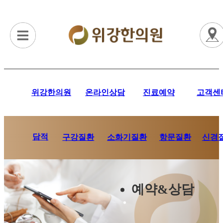
위강한의원
온라인상담
진료예약
고객센
담적
항문질환
신경
구강질환
소화기질환
예약&상담