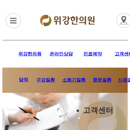
위강한의원
온라인상담
진료예약
고객센
담적
항문질환
신경
구강질환
소화기질환
고객센터