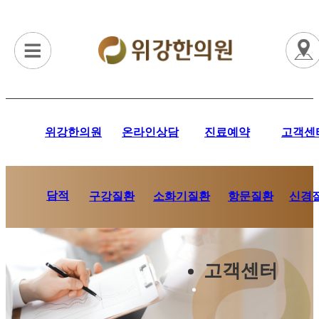
위강한의원
온라인상담
진료예약
고객센
담적
항문질환
신경
구강질환
소화기질환
고객센터