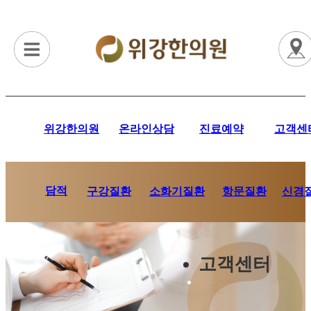
위강한의원
온라인상담
진료예약
고객센
담적
항문질환
신경
구강질환
소화기질환
고객센터