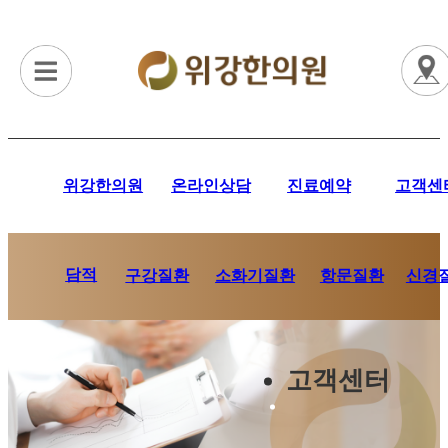
위강한의원
온라인상담
진료예약
고객센
담적
항문질환
신경
구강질환
소화기질환
고객센터