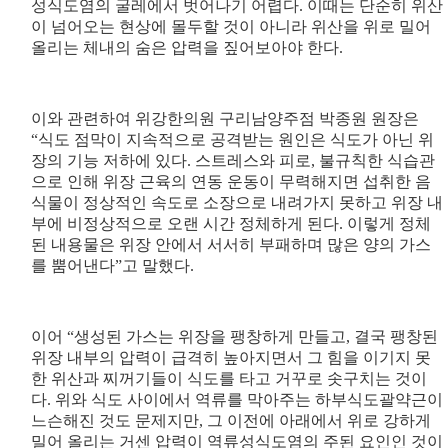
성식도염의 굴레에서 벗어나기 어렵다. 이때는 단순히 위산
이 넘어오는 현상에 몰두할 것이 아니라 위산을 위로 밀어
올리는 체내의 숨은 압력을 짚어보아야 한다.
이와 관련하여 위강한의원 구리남양주점 박종원 원장은
“식도 점막이 지속적으로 공격받는 원인은 식도가 아닌 위
장의 기능 저하에 있다. 스트레스와 피로, 불규칙한 식습관
으로 인해 위장 근육의 연동 운동이 무력해지면 섭취한 음
식물이 정상적인 속도로 소장으로 내려가지 못하고 위장 내
부에 비정상적으로 오랜 시간 정체하게 된다. 이렇게 정체
된 내용물은 위장 안에서 서서히 부패하며 많은 양의 가스
를 뿜어낸다”고 말했다.
이어 “생성된 가스는 위장을 팽창하게 만들고, 결국 팽창된
위장 내부의 압력이 급격히 높아지면서 그 힘을 이기지 못
한 위산과 찌꺼기들이 식도를 타고 거꾸로 솟구치는 것이
다. 위와 식도 사이에서 역류를 막아주는 하부식도괄약근이
느슨해진 것도 문제지만, 그 이전에 아래에서 위로 강하게
밀어 올리는 거센 압력이 역류성식도염의 주된 요인인 것이