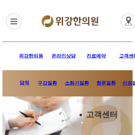
위강한의원
온라인상담
진료예약
고객센
담적
항문질환
신경
구강질환
소화기질환
고객센터