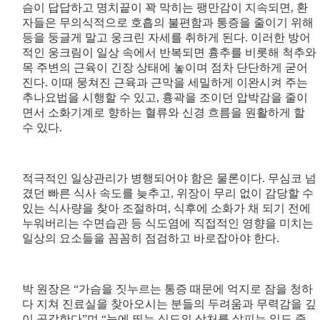
슴이 답답하고 명치끝이 꽉 막히는 팽만감이 지속되면, 환
자들은 무의식적으로 호흡의 불편함과 통증을 줄이기 위해
등을 둥글게 말고 웅크린 자세를 취하게 된다. 이러한 방어
적인 웅크림이 일상 속에서 반복되면 흉추를 비롯해 척추와
목 주변의 근육이 긴장 상태에 놓이며 점차 단단하게 굳어
진다. 이때 뭉쳐진 근육과 근막을 세밀하게 이완시켜 주는
추나요법을 시행할 수 있고, 흉곽을 조이던 압박감을 줄이
면서 소화기계로 향하는 혈류와 신경 흐름을 원활하게 할
수 있다.
적극적인 일상관리가 병행되어야 함은 물론이다. 무심코 넘
겼던 빠른 식사 속도를 늦추고, 위장이 무리 없이 감당할 수
있는 식사량을 찾아 조절하며, 식후에 소화가 채 되기 전에
누워버리는 수면습관 등 식도염에 직접적인 영향을 미치는
일상의 요소들을 꼼꼼히 점검하고 바로잡아야 한다.
박 원장은 “가슴을 짓누르는 통증 때문에 억지로 잠을 청하
다 지쳐 진료실을 찾아오시는 분들의 두려움과 무력감을 깊
이 공감한다”며 “눈에 띄는 식도의 상처를 살피는 일도 중