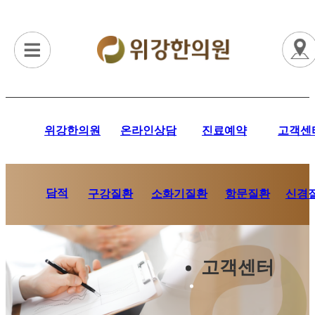
위강한의원
온라인상담
진료예약
고객센
담적
항문질환
신경
구강질환
소화기질환
고객센터