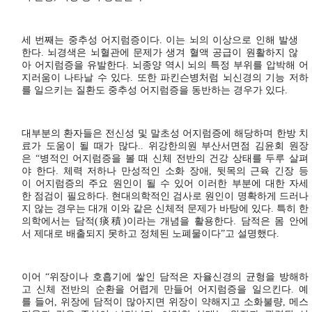
세 번째는 중추성 어지럼증이다. 이는 뇌의 이상으로 인해 발생
한다. 뇌경색은 뇌혈관에 문제가 생겨 혈액 공급이 원활하지 않
아 어지럼증을 유발한다. 뇌종양 역시 뇌의 특정 부위를 압박해 어
지러움이 나타날 수 있다. 또한 파킨슨병처럼 뇌신경의 기능 저하
를 일으키는 질환도 중추성 어지럼증을 동반하는 경우가 있다.
대부분의 환자들은 전신성 및 말초성 어지럼증에 해당하며 한방 치
료가 도움이 될 때가 많다.. 위강한의원 부산서면점 김윤회 원장
은 “병적인 어지럼증을 볼 때 신체 전반의 건강 상태를 두루 살펴
야 한다. 체력 저하나 만성적인 소화 장애, 뒷목의 근육 긴장 등
이 어지럼증의 주요 원인이 될 수 있어 이러한 부분에 대한 자세
한 점검이 필요하다. 현대의학적인 검사로 원인이 명확하게 드러나
지 않는 경우는 대개 이와 같은 신체적 문제가 바탕에 있다. 특히 한
의학에서는 담적(痰積)이라는 개념을 활용한다. 담적은 몸 안에
서 제대로 배출되지 못하고 정체된 노폐물이다”고 설명했다.
이어 “위장이나 호흡기에 쌓인 담적은 자율신경의 균형을 방해하
고 신체 전반의 순환을 어렵게 만들어 어지럼증을 일으킨다. 예
를 들어, 위장에 담적이 많아지면 위장이 약해지고 소화불량, 메스