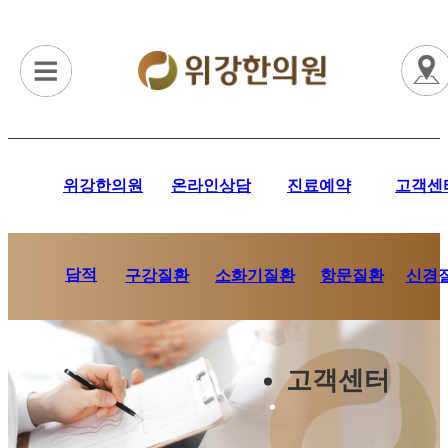
위강한의원
온라인상담
진료예약
고객센
담적
항문질환
신경
구강질환
소화기질환
고객센터