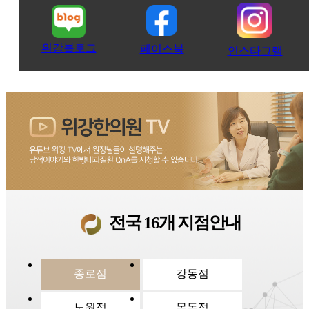
위강블로그
페이스북
인스타그램
전국 16개 지점안내
종로점
강동점
노원점
목동점