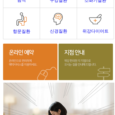
담적
구강질환
소화기질환
신경질환
위강다이어트
항문질환