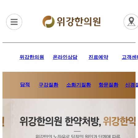
위강한의원
온라인상담
진료예약
고객센
담적
항문질환
신경
구강질환
소화기질환