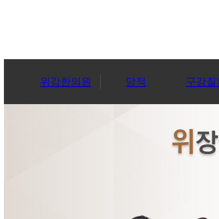
위강한의원
담적
구강질