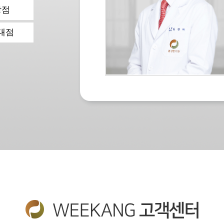
당점
대점