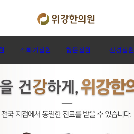
환
소화기질환
항문질환
신경질