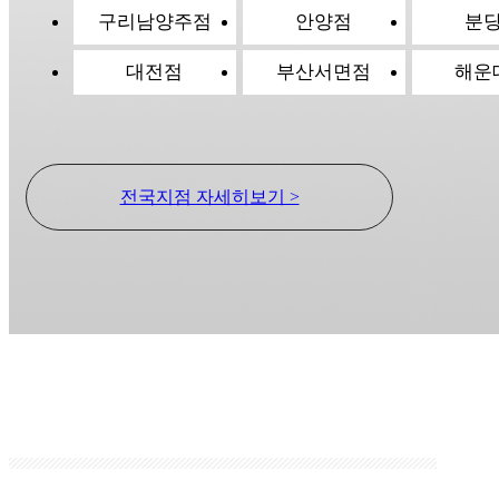
구리남양주점
안양점
분
대전점
부산서면점
해운
전국지점 자세히보기 >