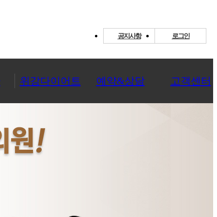
공지사항
로그인
환
위강다이어트
예약&상담
고객센터