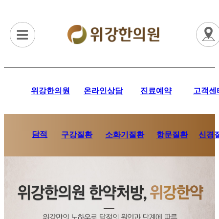
위강한의원
온라인상담
진료예약
고객센
담적
항문질환
신경
구강질환
소화기질환