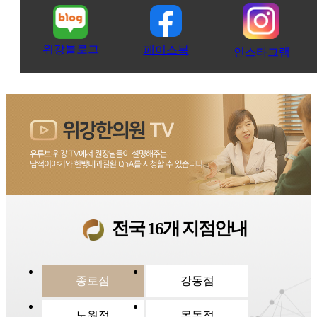
위강블로그
페이스북
인스타그램
전국 16개 지점안내
종로점
강동점
노원점
목동점