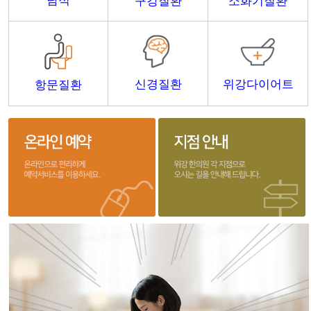
담적
구강질환
소화기질환
신경질환
위강다이어트
항문질환